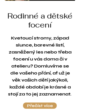
Rodinné a dětské
focení
Kvetoucí stromy, západ
slunce, barevné listí,
zasněžený les nebo třeba
focení u vás doma či v
atelieru? Domluvíme se
dle vašeho přání, ať už je
věk vašich dětí jakýkoli,
každé období je krásné a
stojí za to jej zaznamenat.
Přečíst více