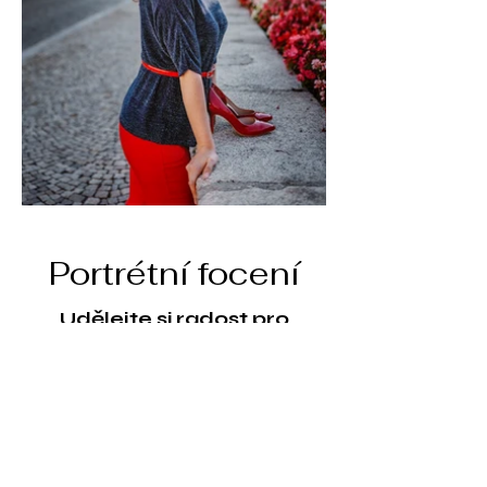
Portrétní focení
Udělejte si radost pro
sebe portrétním focením
nebo ho třeba věnujte
někomu jako dárek.
Můžeme fotit venku v
přírodě, ve městě nebo i u