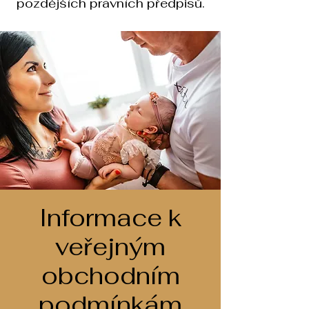
pozdějších právních předpisů.
Informace k
veřejným
obchodním
podmínkám