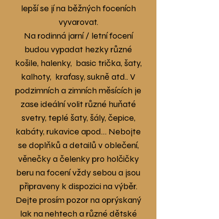
lepší se jí na běžných foceních
vyvarovat.
Na rodinná jarní / letní focení
budou vypadat hezky různé
košile, halenky, basic trička, šaty,
kalhoty, kraťasy, sukně atd.. V
podzimních a zimních měsících je
zase ideální volit různé huňaté
svetry, teplé šaty, šály, čepice,
kabáty, rukavice apod… Nebojte
se doplňků a detailů v oblečení,
věnečky a čelenky pro holčičky
beru na focení vždy sebou a jsou
připraveny k dispozici na výběr.
Dejte prosím pozor na oprýskaný
lak na nehtech a různé dětské