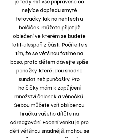
je tedy mít vše připraveno co
nejvíce dopředu smyté
tetovačky, lak na nehtech u
holčiček, můžete přijet již
oblečení ve kterém se budete
fotit-alespoň z části. Počítejte s
tím, že se většinou fotíme na
boso, proto dětem dávejte spíše
ponožky, které jdou snadno
sundat než punčošky. Pro
holčičky mám k zapůjčení
množství čelenek a věnečků.
Sebou můžete vzít oblíbenou
hračku vašeho dítěte na
odreagování. Focení venku je pro
děti většinou snadnější, mohou se